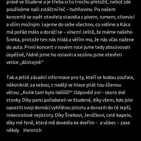
právě ve Studené a je třeba si to trochu přeložit, neboť zde
používáme naši zvláštní řeč – huhňovinu. Po našem
koncertě se opět otevřela stavidla s pivem, rumem, slivovicí
a vším možným. Lejeme do sebe všechno, co vidíme a Káca
má pořád málo a doráží se – vínem! Ještě, že máme našeho
Šneka, protože ten nás hlídá a věřím mu, že nás včas nažene
do auta. První koncert v novém roce jsme tedy absolvovali
úspěšně, řádně jsme ho oslavili a sezónu jsme otevřeli
velice „důstojně.“
Tak a ještě zásadní informace pro ty, kteří se budou zoufale,
několikrát za sebou, s nadějí ve hlase ptát tou šílenou
větou: „Kolik tam bylo lidíííííí?“ Odpověď zní – skoro dvě
stovky. Díky panu pořadateli ve Studené, díky všem, kdo jste
opustili svoji domácí vyhřátou jistotu a dorazili do té lepší,
rokenrolové nejistoty. Díky Šnekovi, Jeníčkovi, celé kapele,
díky mé feně, která mě dovedla ke dveřím – a vůbec – zase
někdy. Heinrich