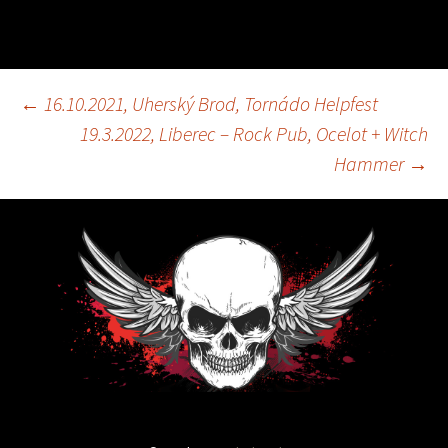
←
16.10.2021, Uherský Brod, Tornádo Helpfest
Navigace
19.3.2022, Liberec – Rock Pub, Ocelot + Witch
Hammer
→
pro
příspěvky