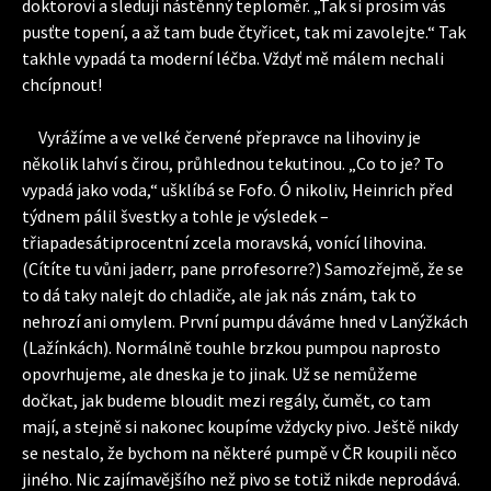
doktorovi a sleduji nástěnný teploměr. „Tak si prosím vás
pusťte topení, a až tam bude čtyřicet, tak mi zavolejte.“ Tak
takhle vypadá ta moderní léčba. Vždyť mě málem nechali
chcípnout!
Vyrážíme a ve velké červené přepravce na lihoviny je
několik lahví s čirou, průhlednou tekutinou. „Co to je? To
vypadá jako voda,“ ušklíbá se Fofo. Ó nikoliv, Heinrich před
týdnem pálil švestky a tohle je výsledek –
třiapadesátiprocentní zcela moravská, vonící lihovina.
(Cítíte tu vůni jaderr, pane prrofesorre?) Samozřejmě, že se
to dá taky nalejt do chladiče, ale jak nás znám, tak to
nehrozí ani omylem. První pumpu dáváme hned v Lanýžkách
(Lažínkách). Normálně touhle brzkou pumpou naprosto
opovrhujeme, ale dneska je to jinak. Už se nemůžeme
dočkat, jak budeme bloudit mezi regály, čumět, co tam
mají, a stejně si nakonec koupíme vždycky pivo. Ještě nikdy
se nestalo, že bychom na některé pumpě v ČR koupili něco
jiného. Nic zajímavějšího než pivo se totiž nikde neprodává.