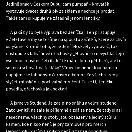
Jedině snad v Českém Dubu, tam pumpař – kravaťák
vystavuje dvacet druhů piv za sklem a nechce je prodat.
Takže tam si kupujeme zásadně jenom lentilky.
A jaká by to byla výprava bez Jeníčka? Ten přistupuje
v Želetavě a my se těšíme na spoustu zážitků, které za chvíli
uslyšíme. Kromě toho, že je Jeníček skvělý vypravěč, tak
nastupuje s lahví nové ořechovky. „Hlavně to nevychlastejte
všechno, musíme šetřit. Ještě mám doma pět litrů, ale to
se musí schovat na fesťáky.“ Vůbec ho neposloucháme a
napájíme se lahodným černým elixírem. Ze všech stran je
slyšet mlaskání a pochvalné mručení. Ta se ti, Jeníčku
povedla, ořechovka jak nektar!
A jsme ve Studené. Je zde plno sněhu a velmi studeno.
Zato uvnitř, na sále je příjemně a zdá se nám, že tady si asi
nesedneme. Všechny stoly jsou obsazeny a jediný stůl u
kamen, kde nikdo není, je prý zamluven pro merch
Debustrolu. Zatím tu nikdo není, a tak se pohodlně