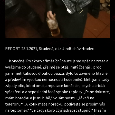
REPORT 28.1.2021, Studená, okr. Jindřichův Hradec
Konečně! Po skoro tříměsíční pauze jsme opět na trase a
vyrážíme do Studené. Zřejmě se ptáš, milý čtenáři, proč
jsme měli takovou dlouhou pauzu. Bylo to zaviněno hlavně
a především vysokou nemocností hudebníků. Měli jsme tady
zápaly plic, lobotomii, amputace končetin, psychiatrická
vyšetření a v neposlední řadě vysoké teploty. „Pane doktore,
mám horečku a je mi blbě,“ volám svému „lékaři na
telefonu.“ „A kolik máte horečku, podívejte se prosím vás
na teploměr.“ “Je tady skoro čtyřiadvacet stupňů,“ hlásím