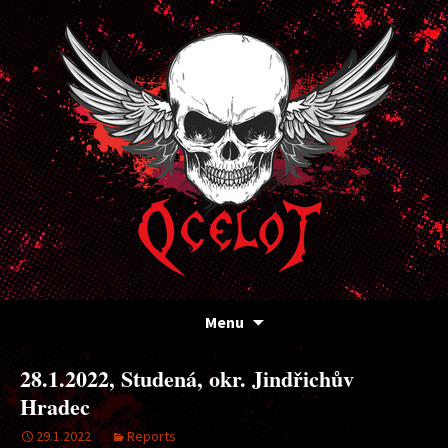
Kapela Ocelot
OCELOT
Přejít
Menu
k
obsahu
28.1.2022, Studená, okr. Jindřichův
webu
Hradec
29.1.2022
Reports