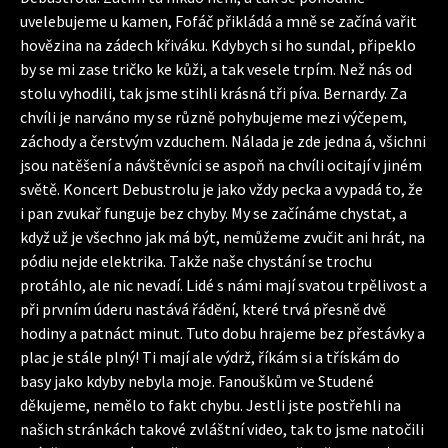
uvelebujeme u kamen, Fofáč přikládá a mně se začíná vařit
hovězina na zádech křiváku. Kdybych si ho sundal, připeklo
by se mi zase tričko ke kůži, a tak vesele trpím. Než nás od
stolu vyhodili, tak jsme stihli krásná tři píva. Bernardy. Za
chvíli je narváno my se různě pohybujeme mezi výčepem,
záchody a čerstvým vzduchem. Nálada je zde jedna á, všichni
jsou natěšení a návštěvníci se aspoň na chvíli ocitají v jiném
světě. Koncert Debustrolu je jako vždy pecka a vypadá to, že
i pan zvukař funguje bez chyby. My se začínáme chystat, a
když už je všechno jak má být, nemůžeme zvučit ani hrát, na
pódiu nejde elektrika. Takže naše chystání se trochu
protáhlo, ale nic nevadí. Lidé s námi mají svatou trpělivost a
při prvním úderu nastává řádění, které trvá přesně dvě
hodiny a patnáct minut. Tuto dobu hrajeme bez přestávky a
plac je stále plný! Ti mají ale výdrž, říkám si a třískám do
basy jako kdyby nebyla moje. Fanouškům ve Studené
děkujeme, nemělo to fakt chybu. Jestli jste postřehli na
našich stránkách takové zvláštní video, tak to jsme natočili