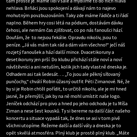
tam prostě je. Máme lidi v sále a mydlíme to do nich hlava
nehlava. Brňáci jsou spokojení a dávají nám to najevo
mohutným povzbuzováním. Taky zde máme řádiče a ti řádí
naplno. Během hry cosi létá na pódium, dostávám dávku
čehosi, ale nemám čas zjišťovat, co po nás fanoušci hází.
Doufám, že to nejsou fekálie. Opravdu nikoliv, jsou to
peníze. „Já vás mám tak rád a dám vám všechno!“ ječí náš
rozjetý fanoušek a hází další mince. Dvacetikoruny a
desetikoruny jen prší. Do klubu přichází stále noví a noví
návštěvníci a ani netuším, kolik jich tady vlastně dneska je.
Odhadem asi tak šedesát…. „To jsou ale pěkný síťovaný
punčochy,“ chválí Robin úžasný outfit Péti Zimanové. Né, že
by si je Robin chtěl pořídit, to určitě nikoliv, ale je mi hned
jasné, že přemýšlí, jak by na ně mohl umístit naše logo.
Jeníček odchází pro pivo a hned po jeho odchodu je tu Míša
Ziman a nese šest kousků. Ty si bereme na další část našeho
koncertu a situace vypadá tak, že dnes se asi v tom pivě
všichni utopíme. Řežeme další a další vály a dneska je to
opět skvělá atmosféra. Plný klub je prostě plný klub. „Máte