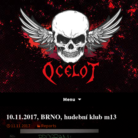
Kapela Ocelot
OCELOT
Přejít
Menu
k
obsahu
10.11.2017, BRNO, hudební klub m13
webu
11.11.2017
Reports