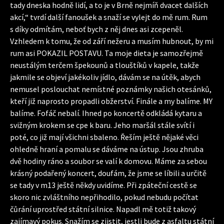
tady dneska hodně lidí, a to je v Brně nejmíň dvacet dalších
akcí,“ tvrdí další fanoušek a snaží se vylejt do mě rum. Rum
s díky odmítám, neboť bych z něj dnes asi zcepeněl.
Vzhledem k tomu, že od září nežeru a musím hubnout, by mi
rum asi POKAZIL POSTAVU. Ta moje dieta je samozřejmě
neustálým terčem špekounů a tlouštíků v kapele, takže
jakmile se objeví jakékoliv jídlo, dávám se na útěk, abych
nemusel poslouchat nemístné poznámky našich otesánků,
kteří již naprosto propadli obžerství. Finále a my balíme. MY
balíme. Fofáč nebalí. Ihned po koncertě odkládá kytaru a
svižným krokem se cpe k baru. Jeho maršál stále svítí i
poté, co již mají všichni sbaleno. Řeším ještě nějaké věci
ohledně hraní a pomalu se dáváme na ústup. Jsou zhruba
dvě hodiny ráno a soubor se valí k domovu. Máme za sebou
krásný podařený koncert, doufám, že jsme se líbili a určitě
se tady v m13 ještě někdy uvidíme. Při zpáteční cestě se
skoro nic zvláštního nepřihodilo, pokud nebudu počítat
čůrání uprostřed státní silnice. Napadl mě totiž takový
zajímavý pokus. Snažím se zjistit, jestli bude z asfaltu státní