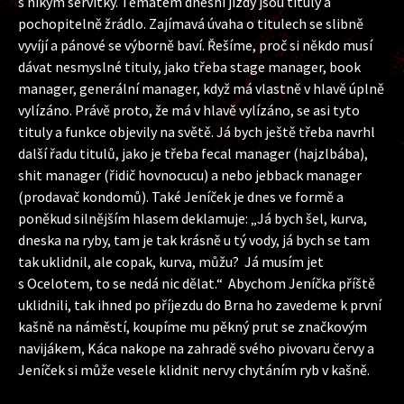
s nikým servítky. Tématem dnešní jízdy jsou tituly a
pochopitelně žrádlo. Zajímavá úvaha o titulech se slibně
vyvíjí a pánové se výborně baví. Řešíme, proč si někdo musí
dávat nesmyslné tituly, jako třeba stage manager, book
manager, generální manager, když má vlastně v hlavě úplně
vylízáno. Právě proto, že má v hlavě vylízáno, se asi tyto
tituly a funkce objevily na světě. Já bych ještě třeba navrhl
další řadu titulů, jako je třeba fecal manager (hajzlbába),
shit manager (řidič hovnocucu) a nebo jebback manager
(prodavač kondomů). Také Jeníček je dnes ve formě a
poněkud silnějším hlasem deklamuje: „Já bych šel, kurva,
dneska na ryby, tam je tak krásně u tý vody, já bych se tam
tak uklidnil, ale copak, kurva, můžu? Já musím jet
s Ocelotem, to se nedá nic dělat.“ Abychom Jeníčka příště
uklidnili, tak ihned po příjezdu do Brna ho zavedeme k první
kašně na náměstí, koupíme mu pěkný prut se značkovým
navijákem, Káca nakope na zahradě svého pivovaru červy a
Jeníček si může vesele klidnit nervy chytáním ryb v kašně.