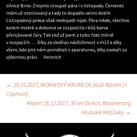
silnice Brno-Znojmo stoupat pára i v listopadu. Červenec
mám už otestovaný a tady to dopadlo velmi dobře.
Listopadový pokus však nedopadl nijak. Pára nikde, všechno
kolem mokré a dokonce se rozpustila i bílá barva
přerušované čáry. Tak teď už jsem z toho fakt mírně
v rozpacích…. Díky za skvělou návštěvnost v m13 a díky
všem, kdo jste nám pomáhali s aparaturou, díky zvukaři za
výbornou práci. Heinrich
←
28.10.2017, MORAVSKÝ KRUMLOV, klub Maxim (+
Navigace
Cayman)
Report 16.12.2017, 30 let Ocelot, Boomerang
pro
Hluboké Mašůvky
→