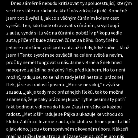
Dnes záměrně nebudu kritizovat ty spolucestující, kterým
se chce stále na záchod a kteří nás zdržují v jízdě. Konečně
jsem totiž vyřešil, jak to s věčným čůráním kolem cest
vyřešit. Ten, kdo bude otravovat s čůráním, si vystoupí
z auta, vyndá si tu věc na čůrání a poběží v příkopu vedle
auta, přičemž bude zároveň čůrat za běhu. Dotyčného
jedince naložíme zpátky do auta až tehdy, když zařve „Já už
jsem!! Tento systém se osvědčil na celém světě a nevím,
proč by neměl fungovat u nás. Jsme v Brně a Šnek hned
napoprvé zajíždí na prázdný flek před klubem. No to není
možný, raduju se, to se nám tady ještě nestalo. prázdnej
flek, já se asi radostí poseru. „Moc se neraduj,“ ozývá se
zezadu, „jak je tady moc prázdnejch fleků, tak to možná
znamená, že je taky prázdnej klub.“ Tyhle pesimisty patří
fakt bodnout vidlema do hlavy. Zkazí mi vždycky každou
radost. „Metloši!“ raduje se Pájka a ukazuje ke vchodu do
klubu. Zatímco lezeme z auta, do klubu se hrne spousta lidí
a jak vidno, jsou v tom správném okovaném úboru. Někteří
mají na tričku Debustrol a jiní zase Ocelot, což je pro nás