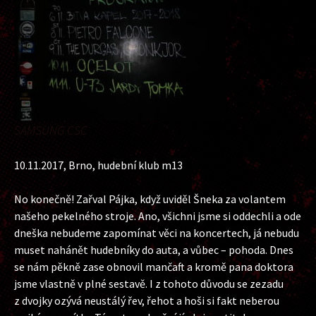
SAMSUNG CSC
10.11.2017, Brno, hudební klub m13
No konečně! Zařval Pájka, když uviděl Šneka za volantem
našeho pekelného stroje. Ano, všichni jsme si oddechli a ode
dneška nebudeme zapomínat věci na koncertech, já nebudu
muset nahánět hudebníky do auta, a vůbec – pohoda. Dnes
se nám pěkně zase obnovil mančaft a kromě pana doktora
jsme vlastně v plné sestavě. I z tohoto důvodu se zezadu
z dvojky ozývá neustálý řev, řehot a hoši si fakt neberou