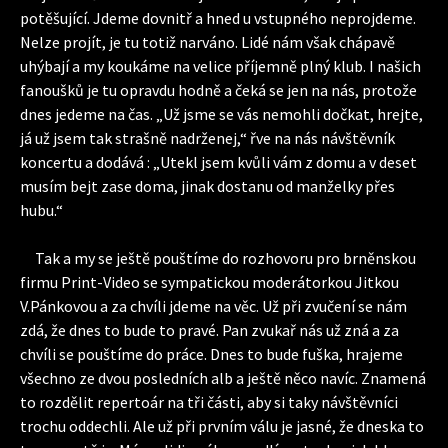
potěšující. Jdeme dovnitř a hned u vstupného neprojdeme.
Nelze projít, je tu totiž narváno. Lidé nám však chápavě
uhýbají a my koukáme na velice příjemně plný klub. I našich
fanoušků je tu opravdu hodně a čeká se jen na nás, protože
dnes jedeme na čas. „Už jsme se vás nemohli dočkat, hrejte,
já už jsem tak strašně nadrženej,“ řve na nás návštěvník
koncertu a dodává : „Utekl jsem kvůli vám z domu a v deset
musím bejt zase doma, jinak dostanu od manželky přes
hubu.“
Tak a my se ještě pouštíme do rozhovoru pro brněnskou
firmu Print-Video se sympatickou moderátorkou Jitkou
V.Pánkovou a za chvíli jdeme na věc. Už při zvučení se nám
zdá, že dnes to bude to pravé. Pan zvukař nás už zná a za
chvíli se pouštíme do práce. Dnes to bude fuška, hrajeme
všechno ze dvou posledních alb a ještě něco navíc. Znamená
to rozdělit repertoár na tři části, aby si taky návštěvníci
trochu oddechli. Ale už při prvním válu je jasné, že dneska to