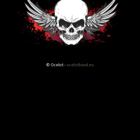
příspěvky
© Ocelot -
ocelotband.eu