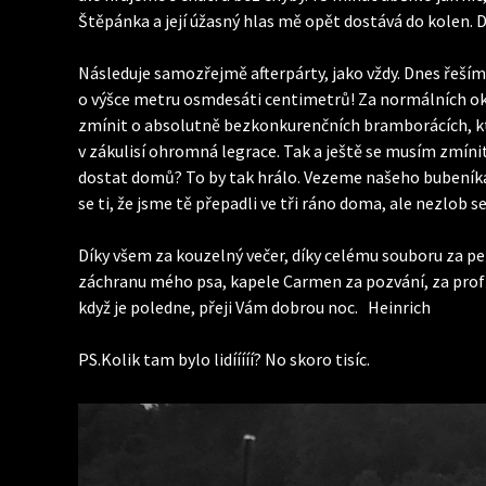
Štěpánka a její úžasný hlas mě opět dostává do kolen. D
Následuje samozřejmě afterpárty, jako vždy. Dnes řešíme
o výšce metru osmdesáti centimetrů! Za normálních oko
zmínit o absolutně bezkonkurenčních bramborácích, kter
v zákulisí ohromná legrace. Tak a ještě se musím zmíni
dostat domů? To by tak hrálo. Vezeme našeho bubeník
se ti, že jsme tě přepadli ve tři ráno doma, ale nezlob s
Díky všem za kouzelný večer, díky celému souboru za per
záchranu mého psa, kapele Carmen za pozvání, za profi p
když je poledne, přeji Vám dobrou noc. Heinrich
PS.Kolik tam bylo lidííííí? No skoro tisíc.