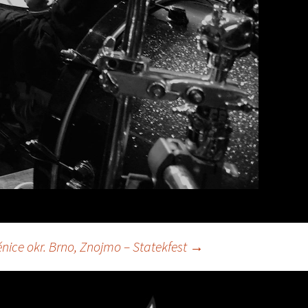
nice okr. Brno, Znojmo – Statekfest
→