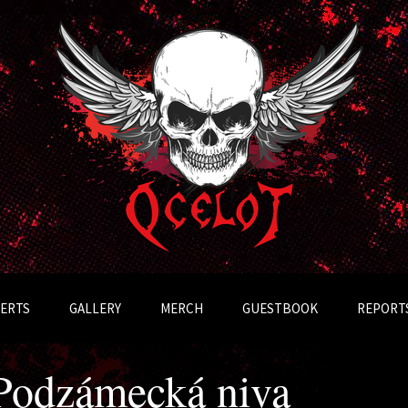
Přejít
k
ERTS
GALLERY
MERCH
GUESTBOOK
REPORT
obsahu
webu
 Podzámecká niva