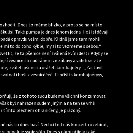
rozhodit. Dnes to máme blízko, a proto se na místo
ákulisí. Také pumpa je dnes jenom jedna. Hoši si dávají
 vypadá opravdu velmi dobře. Klidně jsme tam mohli
te mi to do toho kýble, my si to vezmeme s sebou.“
ětlit, že ta pšenice není zválená kvůli dešti. Kdyby se
ejší vesnice šli nad ránem ze zábavy a váleli se v té
pole, zváleli pšenici a uráželi kombajnéry : „Zastavil
 svalnatí hoši z vesnicéééé. Ti přišli s kombajnéryyy,
orňují, že z tohoto sudu budeme všichni konzumovat.
 však byl nahrazen sudem jiným a na ten se vrhli
tor tímto plechem ohraničený, je prázdný.
ně nás to dnes baví. Nechci teď náš koncert rozebírat,
Fore odpaluje svoje sólo. Dnes s námi přijela také