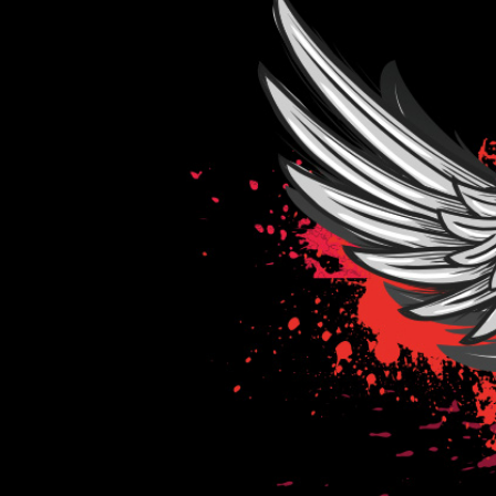
pro
příspěvky