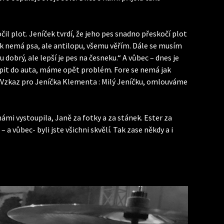
l plot. Jeníček tvrdí, že jeho pes snadno přeskočí plot
k nemá psa, ale antilopu, všemu věřím. Dále se musím
obrý, ale lepší je pes na česneku.“ A vůbec – dnes je
oupit do auta, máme opět problém. Fore se nemá jak
Vzkaz pro Jeníčka Klementa : Milý Jeníčku, omlouváme
ámi vystoupila, Janě za fotky a za stánek. Ester za
 vůbec- byli jste všichni skvělí. Tak zase někdy a i