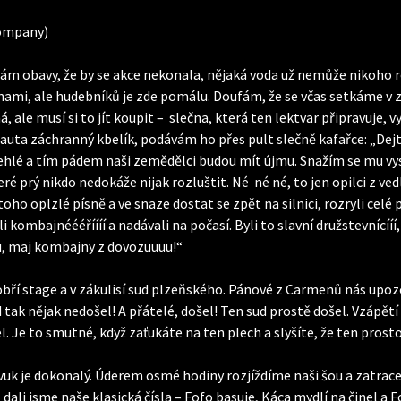
Company)
mám obavy, že by se akce nekonala, nějaká voda už nemůže nikoho 
dnami, ale hudebníků je zde pomálu. Doufám, že se včas setkáme v z
ale musí si to jít koupit – slečna, která ten lektvar připravuje,
z auta záchranný kbelík, podávám ho přes pult slečně kafařce: „Dej
lehlé a tím pádem naši zemědělci budou mít újmu. Snažím se mu vysv
eré prý nikdo nedokáže nijak rozluštit. Né né né, to jen opilci z vedl
toho oplzlé písně a ve snaze dostat se zpět na silnici, rozryli celé 
 kombajnéééříííí a nadávali na počasí. Byli to slavní družstevnícííí,
uu, maj kombajny z dovozuuuu!“
ří stage a v zákulisí sud plzeňského. Pánové z Carmenů nás upoz
 tak nějak nedošel! A přátelé, došel! Ten sud prostě došel. Vzápětí
el. Je to smutné, když zaťukáte na ten plech a slyšíte, že ten pros
vuk je dokonalý. Úderem osmé hodiny rozjíždíme naši šou a zatrace
 dali jsme naše klasická čísla – Fofo basuje, Káca mydlí na činel a 