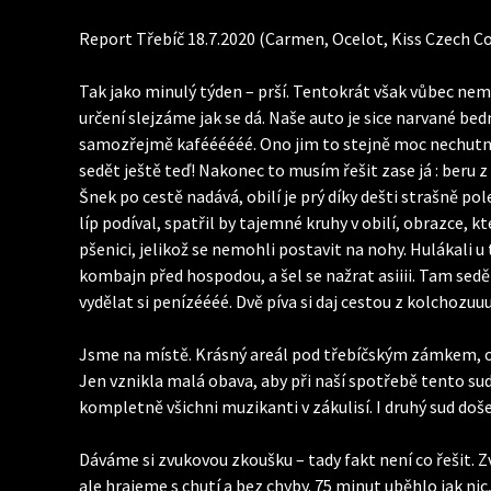
Report Třebíč 18.7.2020 (Carmen, Ocelot, Kiss Czech 
Tak jako minulý týden – prší. Tentokrát však vůbec ne
určení slejzáme jak se dá. Naše auto je sice narvané be
samozřejmě kaféééééé. Ono jim to stejně moc nechutná, 
sedět ještě teď! Nakonec to musím řešit zase já : beru 
Šnek po cestě nadává, obilí je prý díky dešti strašně po
líp podíval, spatřil by tajemné kruhy v obilí, obrazce, kt
pšenici, jelikož se nemohli postavit na nohy. Hulákali u 
kombajn před hospodou, a šel se nažrat asiiii. Tam seděli
vydělat si penízéééé. Dvě píva si daj cestou z kolchozu
Jsme na místě. Krásný areál pod třebíčským zámkem, ob
Jen vznikla malá obava, aby při naší spotřebě tento sud
kompletně všichni muzikanti v zákulisí. I druhý sud doš
Dáváme si zvukovou zkoušku – tady fakt není co řešit. Z
ale hrajeme s chutí a bez chyby. 75 minut uběhlo jak nic,