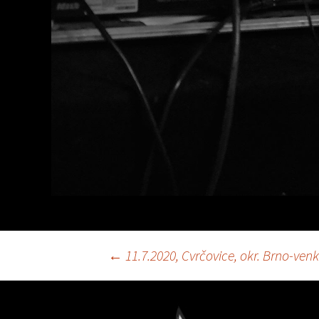
←
11.7.2020, Cvrčovice, okr. Brno-ven
Navigace