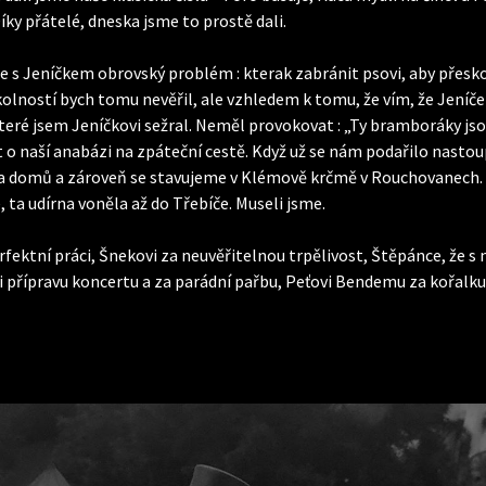
íky přátelé, dneska jsme to prostě dali.
 s Jeníčkem obrovský problém : kterak zabránit psovi, aby přeskoči
lností bych tomu nevěřil, ale vzhledem k tomu, že vím, že Jeníče
é jsem Jeníčkovi sežral. Neměl provokovat : „Ty bramboráky jsou d
t o naší anabázi na zpáteční cestě. Když už se nám podařilo nast
a domů a zároveň se stavujeme v Klémově krčmě v Rouchovanech. 
e, ta udírna voněla až do Třebíče. Museli jsme.
fektní práci, Šnekovi za neuvěřitelnou trpělivost, Štěpánce, že s n
řípravu koncertu a za parádní pařbu, Peťovi Bendemu za kořalku – a