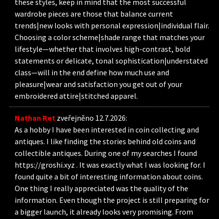
these styles, keep in mind that the most successful
wardrobe pieces are those that balance current
trends|new looks with personal expression|individual flair.
Choosing a color scheme|shade range that matches your
lifestyle—whether that involves high-contrast, bold
statements or delicate, tonal sophistication|understated
class—will in the end define how much use and
pleasure|wear and satisfaction you get out of your
embroidered attire|stitched apparel.
Nathan Ret
zveřejněno 12.7.2026
:
As a hobby I have been interested in coin collecting and
antiques. I like finding the stories behind old coins and
collectible antiques. During one of my searches I found
https://groshi.xyz . It was exactly what I was looking for. I
found quite a bit of interesting information about coins.
One thing I really appreciated was the quality of the
information. Even though the project is still preparing for
a bigger launch, it already looks very promising. From