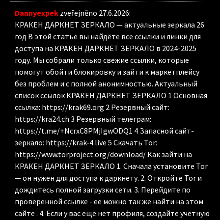
Dannyexpek
zveřejněno 27.6.2026
:
КРАКЕН ДАРКНЕТ ЗЕРКАЛО — актуальные зеркала 26
год В этой статье вы найдёте все ссылки и линки для
доступа на КРАКЕН ДАРКНЕТ ЗЕРКАЛО в 2024-2025
году. Мы собрали только свежие ссылки, которые
помогут обойти блокировку и зайти к маркетплейсу
без проблем и с полной анонимностью. Актуальный
список ссылок КРАКЕН ДАРКНЕТ ЗЕРКАЛО 1 Основная
ссылка: https://krak69.org 2 Резервный сайт:
https://kra24.ch 3 Резервный телеграм:
https://t.me/+NcrxC8PMjIgwODQ1 4 Запасной сайт-
зеркало: https://krak-4.live 5 Скачать Tor:
https://www.torproject.org/download/ Как зайти на
КРАКЕН ДАРКНЕТ ЗЕРКАЛО 1. Сначала установите Tor
— он нужен для доступа к даркнету. 2. Откройте Tor и
дождитесь полной загрузки сети. 3. Перейдите по
проверенной ссылке - ее можно так же найти на этом
сайте . 4. Если у вас ещё нет профиля, создайте учётную