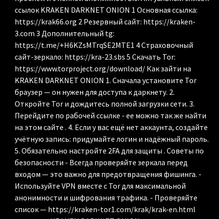
ссылок KRAKEN DARKNET ONION 1 Основная ссылка:
https://krak66.org 2 Резервный сайт: https://kraken-
3.com 3 Дополнительный tg:
https://t.me/+H6KZsMTrqSE2MTE1 4 Страховочный
сайт-зеркало: https://kra-23.sbs 5 Скачать Tor:
https://www.torproject.org/download/ Как зайти на
KRAKEN DARKNET ONION 1. Сначала установите Tor
браузер — он нужен для доступа к даркнету. 2.
Откройте Tor и дождитесь полной загрузки сети. 3.
Перейдите по рабочей ссылке - ее можно так же найти
на этом сайте . 4. Если у вас ещё нет аккаунта, создайте
учётную запись: придумайте логин и надёжный пароль.
5. Обязательно настройте 2FA для защиты . Советы по
безопасности - Всегда проверяйте зеркала перед
входом — это важно для предотвращения фишинга. -
Используйте VPN вместе с Tor для максимальной
анонимности и шифрования трафика. - Проверяйте
список — https://kraken-tor1.com/krak/krak-en.html