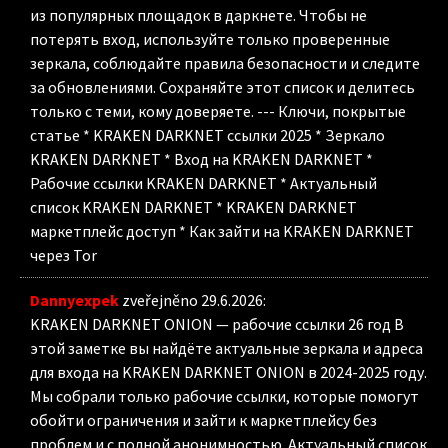
из популярных площадок в даркнете. Чтобы не
потерять вход, используйте только проверенные
зеркала, соблюдайте правила безопасности и следите
за обновлениями. Сохраняйте этот список и делитесь
только с теми, кому доверяете. --- Ключи, покрытые
статье * KRAKEN DARKNET ссылки 2025 * Зеркало
KRAKEN DARKNET * Вход на KRAKEN DARKNET *
Рабочие ссылки KRAKEN DARKNET * Актуальный
список KRAKEN DARKNET * KRAKEN DARKNET
маркетплейс доступ * Как зайти на KRAKEN DARKNET
через Tor
Dannyexpek
zveřejněno 29.6.2026
:
KRAKEN DARKNET ONION — рабочие ссылки 26 год В
этой заметке вы найдёте актуальные зеркала и адреса
для входа на KRAKEN DARKNET ONION в 2024-2025 году.
Мы собрали только рабочие ссылки, которые помогут
обойти ограничения и зайти к маркетплейсу без
проблем и с полной анонимностью. Актуальный список