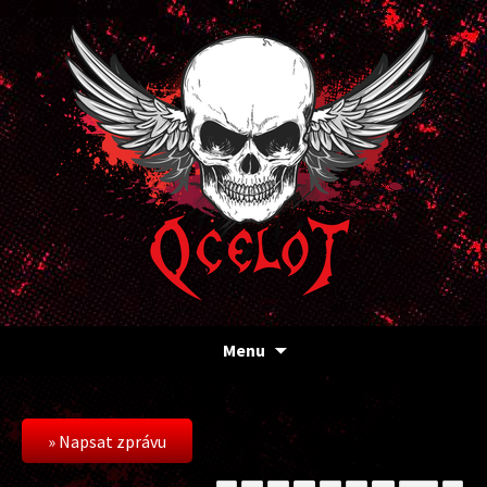
Kapela Ocelot
OCELOT
Přejít
Menu
k
obsahu
webu