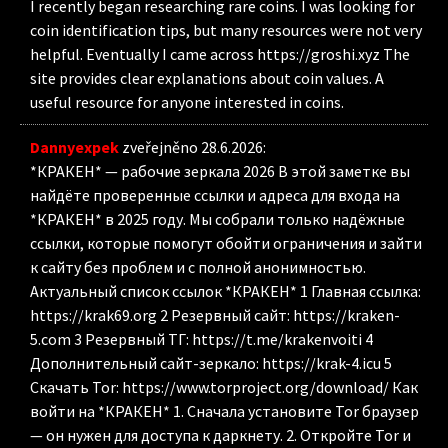
I recently began researching rare coins. I was looking for
coin identification tips, but many resources were not very
helpful. Eventually I came across https://groshi.xyz The
site provides clear explanations about coin values. A
useful resource for anyone interested in coins.
Dannyexpek
zveřejněno 28.6.2026
:
*КРАКЕН* — рабочие зеркала 2026 В этой заметке вы
найдёте проверенные ссылки и адреса для входа на
*КРАКЕН* в 2025 году. Мы собрали только надёжные
ссылки, которые помогут обойти ограничения и зайти
к сайту без проблем и с полной анонимностью.
Актуальный список ссылок *КРАКЕН* 1 Главная ссылка:
https://krak69.org 2 Резервный сайт: https://kraken-
5.com 3 Резервный ТГ: https://t.me/krakenvoiti 4
Дополнительный сайт-зеркало: https://krak-4.icu 5
Скачать Tor: https://www.torproject.org/download/ Как
войти на *КРАКЕН* 1. Сначала установите Tor браузер
— он нужен для доступа к даркнету. 2. Откройте Tor и