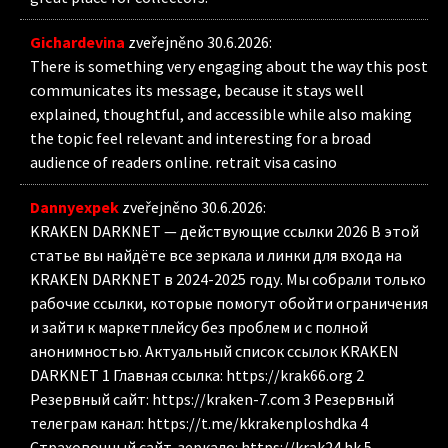
Gichardevina
zveřejněno 30.6.2026
:
There is something very engaging about the way this post
communicates its message, because it stays well
explained, thoughtful, and accessible while also making
the topic feel relevant and interesting for a broad
audience of readers online. retrait visa casino
Dannyexpek
zveřejněno 30.6.2026
:
KRAKEN DARKNET — действующие ссылки 2026 В этой
статье вы найдёте все зеркала и линки для входа на
KRAKEN DARKNET в 2024-2025 году. Мы собрали только
рабочие ссылки, которые помогут обойти ограничения
и зайти к маркетплейсу без проблем и с полной
анонимностью. Актуальный список ссылок KRAKEN
DARKNET 1 Главная ссылка: https://krak66.org 2
Резервный сайт: https://kraken-7.com 3 Резервный
телеграм канал: https://t.me/kkrakenploshdka 4
Страховочный сайт-зеркало: https://krak24.hk 5