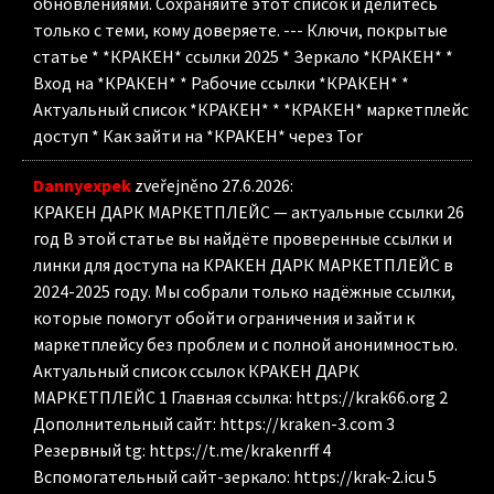
обновлениями. Сохраняйте этот список и делитесь
только с теми, кому доверяете. --- Ключи, покрытые
статье * *КРАКЕН* ссылки 2025 * Зеркало *КРАКЕН* *
Вход на *КРАКЕН* * Рабочие ссылки *КРАКЕН* *
Актуальный список *КРАКЕН* * *КРАКЕН* маркетплейс
доступ * Как зайти на *КРАКЕН* через Tor
Dannyexpek
zveřejněno 27.6.2026
:
КРАКЕН ДАРК МАРКЕТПЛЕЙС — актуальные ссылки 26
год В этой статье вы найдёте проверенные ссылки и
линки для доступа на КРАКЕН ДАРК МАРКЕТПЛЕЙС в
2024-2025 году. Мы собрали только надёжные ссылки,
которые помогут обойти ограничения и зайти к
маркетплейсу без проблем и с полной анонимностью.
Актуальный список ссылок КРАКЕН ДАРК
МАРКЕТПЛЕЙС 1 Главная ссылка: https://krak66.org 2
Дополнительный сайт: https://kraken-3.com 3
Резервный tg: https://t.me/krakenrff 4
Вспомогательный сайт-зеркало: https://krak-2.icu 5