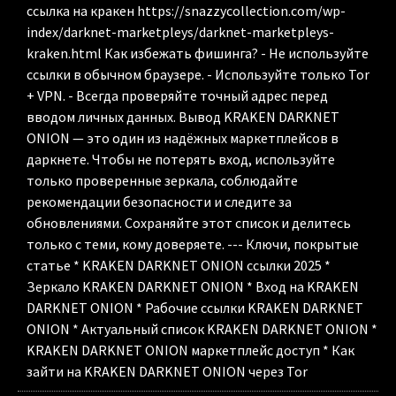
ссылка на кракен https://snazzycollection.com/wp-
index/darknet-marketpleys/darknet-marketpleys-
kraken.html Как избежать фишинга? - Не используйте
ссылки в обычном браузере. - Используйте только Tor
+ VPN. - Всегда проверяйте точный адрес перед
вводом личных данных. Вывод KRAKEN DARKNET
ONION — это один из надёжных маркетплейсов в
даркнете. Чтобы не потерять вход, используйте
только проверенные зеркала, соблюдайте
рекомендации безопасности и следите за
обновлениями. Сохраняйте этот список и делитесь
только с теми, кому доверяете. --- Ключи, покрытые
статье * KRAKEN DARKNET ONION ссылки 2025 *
Зеркало KRAKEN DARKNET ONION * Вход на KRAKEN
DARKNET ONION * Рабочие ссылки KRAKEN DARKNET
ONION * Актуальный список KRAKEN DARKNET ONION *
KRAKEN DARKNET ONION маркетплейс доступ * Как
зайти на KRAKEN DARKNET ONION через Tor