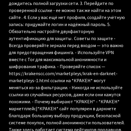
дождитесь полной загрузки сети. 3. Перейдите по
проверенной ссылке - ее можно так же найти на этом
сайте . 4. Если у вас ещё нет профиля, создайте учётную
запись: придумайте логин и надёжный пароль. 5.
Обязательно настройте двухфакторную
аутентификацию для защиты . Советы по защите -
Всегда проверяйте зеркала перед входом — это важно
для предотвращения фишинга. - Используйте VPN
вместе с Tor для максимальной анонимности и
шифрования трафика. - Проверяйте список —
https://krakenscc.com/marketpleys/krak-en-darknet-
marketpleys-1.html ссылки на *КРАКЕН* могут
меняться из-за фильтрации. - Никогда не используйте
ссылки из случайных ресурсов, даже если они кажутся
похожими. - Почему выбирают *КРАКЕН* - *КРАКЕН*
маркетплейс|*КРАКЕН* сайт популярен в даркнете
благодаря: большому выбору продукции, безопасной
системе покупок, полной анонимности пользователей.
Также здесь работает система рейтингов продавцов,