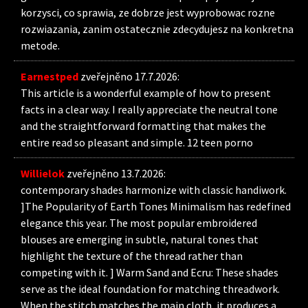
korzysci, co sprawia, ze dobrze jest wyprobowac rozne
rozwiazania, zanim ostatecznie zdecydujesz na konkretna
metode.
Earnestped
zveřejněno 17.7.2026
:
This article is a wonderful example of how to present
facts in a clear way. I really appreciate the neutral tone
and the straightforward formatting that makes the
entire read so pleasant and simple. 12 teen porno
Willielok
zveřejněno 13.7.2026
:
contemporary shades harmonize with classic handiwork.
]The Popularity of Earth Tones Minimalism has redefined
elegance this year. The most popular embroidered
blouses are emerging in subtle, natural tones that
highlight the texture of the thread rather than
competing with it. ] Warm Sand and Ecru: These shades
serve as the ideal foundation for matching threadwork.
When the stitch matches the main cloth, it produces a