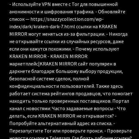
- Используйте VPN вместе с Tor для повышенной
анонимности и шифрования трафика. - Обновляйте
список — https://snazzycollection.com/wp-
index/dark/kraken-dark-7.html ссылки на KRAKEN
MIRROR могут меняться из-за фильтрации. - Никогда
не открывайте ссылки из случайных ресурсов, даже
если они кажутся похожими. - Почему используют
KRAKEN MIRROR - KRAKEN MIRROR
маркетплейс|KRAKEN MIRROR сайт популярен в
даркнете благодаря: большому выбору продукции,
безопасной системе сделок, полной
конфиденциальности пользователей. Также здесь
работает система рейтингов продавцов, что помогает
находить только проверенных поставщиков. Портал
канал с новостями: Часто задаваемые вопросы - Что
делать, если KRAKEN MIRROR не открывается? -
Попробуйте альтернативный адрес из списка. -
Перезапустите Tor или проверьте прокси. - Проверьте
новости ссылок в Telegram. Где брать рабочие ссылки?