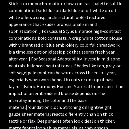
Stick to a monochromatic or low-contrast palette|subtle
combination. Dark blue on dark blue or off-white on off-
white offers a crisp, architectural look|structured
appearance that exudes professionalism and
sophistication. ] For Casual Style: Embrace high-contrast
combinations|bold contrasts. A crisp white cotton blouse
with vibrant red or blue embroidery|colorful threadwork
is a timeless option|classic pick that seems fresh year
after year. ] For Seasonal Adaptability: Invest in mid-tone
neutrals|balanced neutral tones. Shades like tan, gray, or
soft sage|pale mint can be worn across the entire year,
especially when worn beneath coats or on top of base
layers. ]Fabric Harmony: Hue and Material Importance The
impact of an embroidered blouse depends on the
interplay among the color and the base
material|foundation cloth. Stitching on lightweight
gauze|sheer material reacts differently than on thick
textile or flax. Deep shades often look ideal on thicker,
matte fabrics|non-shiny materials, as they absorb