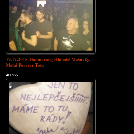
19.12.2015, Boomerang Hluboké Mašůvky,
Metal Forever Tour
41
Fotky