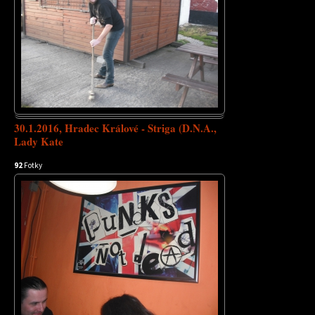
30.1.2016, Hradec Králové - Striga (D.N.A.,
Lady Kate
92
Fotky