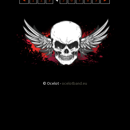
◄
1
2
3
4
5
6
7
8
9
►
© Ocelot -
ocelotband.eu