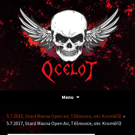
Kapela Ocelot
OCELOT
Přejít
Menu
k
obsahu
webu
5.7.2017, Stará Masna Open air, Těšnovice, okr. Kroměříž
»
5.7.2017, Stará Masna Open Air, Těšnovice, okr. Kroměříž