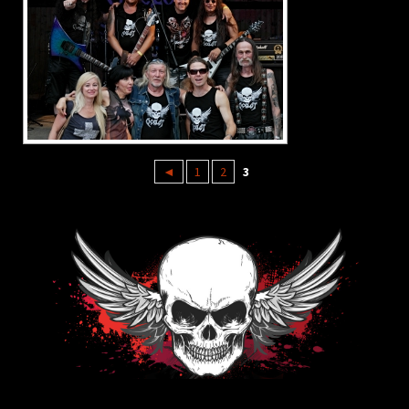
◄
1
2
3